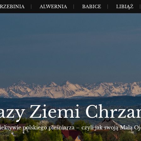
RZEBINIA
ALWERNIA
BABICE
LIBIĄŻ
azy Ziemi Chrza
ktywie polskiego pieśniarza – czyli jak swoją Małą Oj