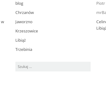
blog
Piotr
Chrzanów
mrBa
a w
Jaworzno
Celin
Libią
Krzeszowice
Libiąż
Trzebinia
Szukaj: