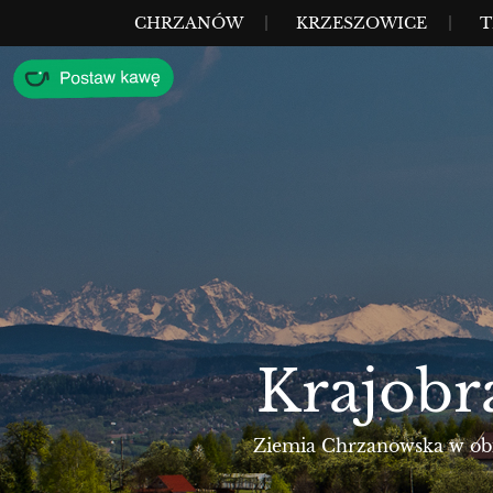
Przejdź
MENU
CHRZANÓW
KRZESZOWICE
T
do
treści
Krajobr
Ziemia Chrzanowska w obie