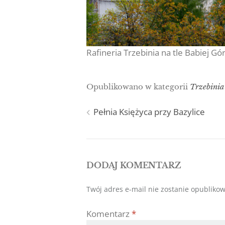
Rafineria Trzebinia na tle Babiej G
Opublikowano w kategorii
Trzebinia
Nawigacja
Pełnia Księżyca przy Bazylice
wpisu
DODAJ KOMENTARZ
Twój adres e-mail nie zostanie opubliko
Komentarz
*