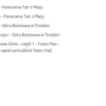
-
Panorama Tatr z Płazy
o
-
Panorama Tatr z Płazy
-
Góra Bożniowa w Trzebini
dger
-
Góra Bożniowa w Trzebini
owe Górki - część 1 - Trzeci Plan
-
ż spod samiuśkich Tater. Hej!