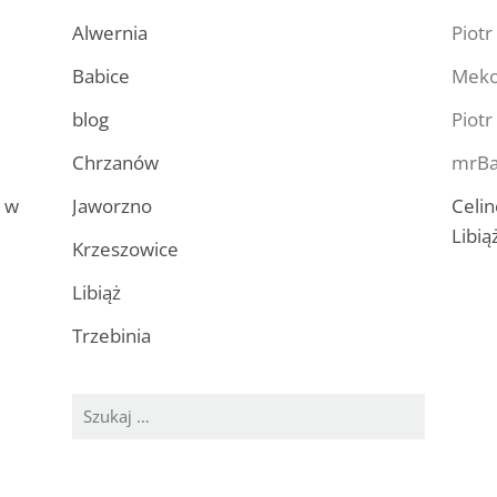
Alwernia
Piotr
Babice
Mek
blog
Piotr
Chrzanów
mrBa
a w
Jaworzno
Celin
Libią
Krzeszowice
Libiąż
Trzebinia
Szukaj: