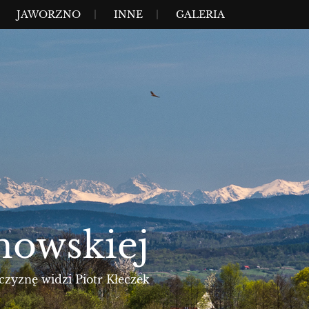
JAWORZNO
INNE
GALERIA
nowskiej
czyznę widzi Piotr Kłeczek