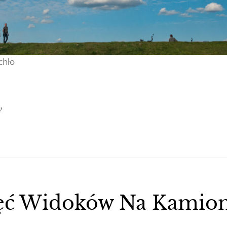
chło
w
ęć Widoków Na Kamio