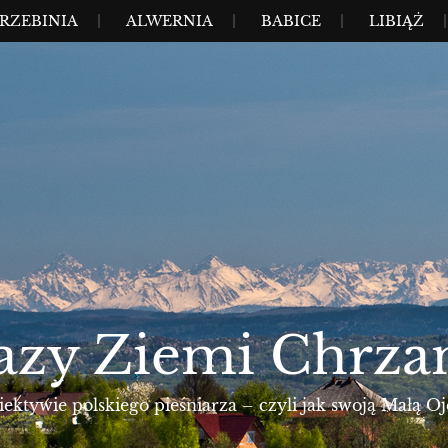
RZEBINIA
ALWERNIA
BABICE
LIBIĄŻ
azy Ziemi Chrza
ktywie polskiego pieśniarza – czyli jak swoją Małą Oj