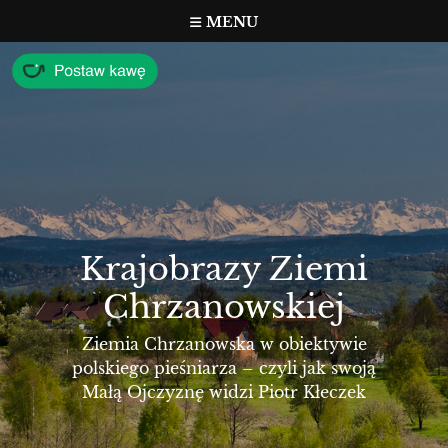
Przejdź
MENU
do
treści
Krajobrazy Ziemi
Chrzanowskiej
Ziemia Chrzanowska w obiektywie
polskiego pieśniarza – czyli jak swoją
Małą Ojczyznę widzi Piotr Kłeczek