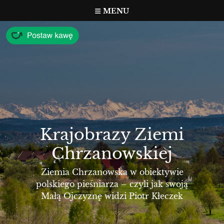
Przejdź
MENU
do
treści
Krajobrazy Ziemi
Chrzanowskiej
Ziemia Chrzanowska w obiektywie
polskiego pieśniarza – czyli jak swoją
Małą Ojczyznę widzi Piotr Kłeczek