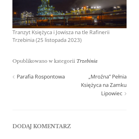
Tranzyt Księżyca i Jowisza na tle Rafinerii
Trzebinia (25 listopada 2023)
Opublikowano w kategorii
Trzebinia
Nawigacja
Parafia Rospontowa
„Mroźna” Pełnia
Księżyca na Zamku
wpisu
Lipowiec
DODAJ KOMENTARZ