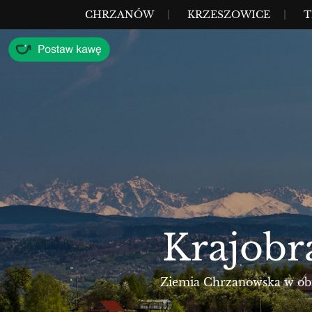
Przejdź
MENU
CHRZANÓW
KRZESZOWICE
T
do
treści
Krajobr
Ziemia Chrzanowska w obie