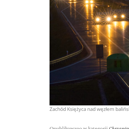
Zachód Księżyca nad węzłem balińs
Opublikowano w kategorii
Chrzanó