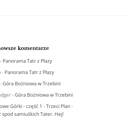
nowsze komentarze
-
Panorama Tatr z Płazy
o
-
Panorama Tatr z Płazy
-
Góra Bożniowa w Trzebini
dger
-
Góra Bożniowa w Trzebini
owe Górki - część 1 - Trzeci Plan
-
ż spod samiuśkich Tater. Hej!