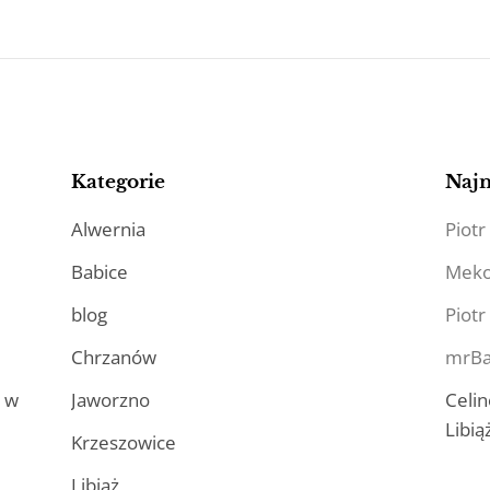
Kategorie
Naj
Alwernia
Piotr
Babice
Mek
blog
Piotr
Chrzanów
mrBa
a w
Jaworzno
Celin
Libią
Krzeszowice
Libiąż