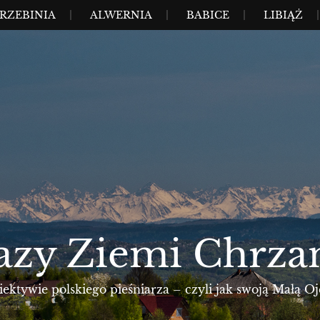
RZEBINIA
ALWERNIA
BABICE
LIBIĄŻ
azy Ziemi Chrza
ktywie polskiego pieśniarza – czyli jak swoją Małą Oj