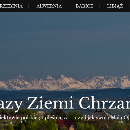
RZEBINIA
ALWERNIA
BABICE
LIBIĄŻ
azy Ziemi Chrza
ktywie polskiego pieśniarza – czyli jak swoją Małą Oj