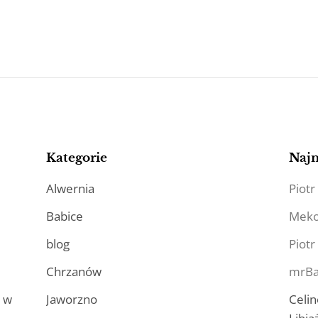
Kategorie
Naj
Alwernia
Piotr
Babice
Mek
blog
Piotr
Chrzanów
mrBa
a w
Jaworzno
Celin