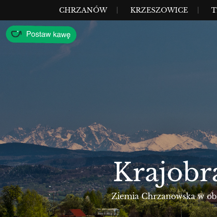
Przejdź
MENU
CHRZANÓW
KRZESZOWICE
T
do
treści
Krajobr
Ziemia Chrzanowska w obie