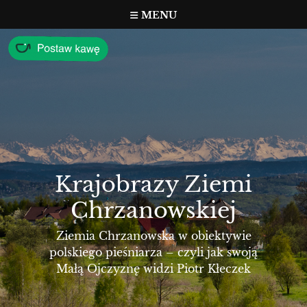
Przejdź
MENU
do
treści
Krajobrazy Ziemi
Chrzanowskiej
Ziemia Chrzanowska w obiektywie
polskiego pieśniarza – czyli jak swoją
Małą Ojczyznę widzi Piotr Kłeczek