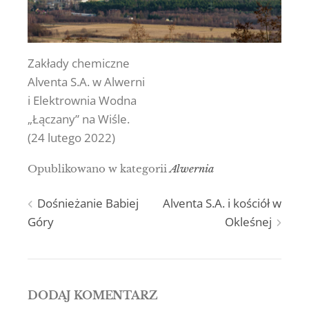
Zakłady chemiczne
Alventa S.A. w Alwerni
i Elektrownia Wodna
„Łączany” na Wiśle.
(24 lutego 2022)
Opublikowano w kategorii
Alwernia
Nawigacja
Dośnieżanie Babiej
Alventa S.A. i kościół w
Góry
Okleśnej
wpisu
DODAJ KOMENTARZ