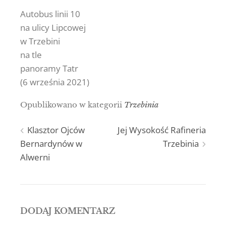
Autobus linii 10
na ulicy Lipcowej
w Trzebini
na tle
panoramy Tatr
(6 września 2021)
Opublikowano w kategorii
Trzebinia
Nawigacja
Klasztor Ojców
Jej Wysokość Rafineria
Bernardynów w
Trzebinia
wpisu
Alwerni
DODAJ KOMENTARZ