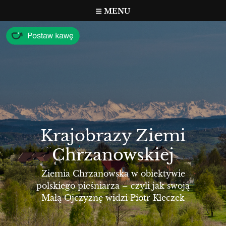
Przejdź
MENU
do
treści
Krajobrazy Ziemi
Chrzanowskiej
Ziemia Chrzanowska w obiektywie
polskiego pieśniarza – czyli jak swoją
Małą Ojczyznę widzi Piotr Kłeczek