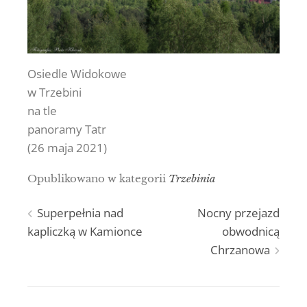
Osiedle Widokowe
w Trzebini
na tle
panoramy Tatr
(26 maja 2021)
Opublikowano w kategorii
Trzebinia
Nawigacja
Superpełnia nad
Nocny przejazd
kapliczką w Kamionce
obwodnicą
wpisu
Chrzanowa