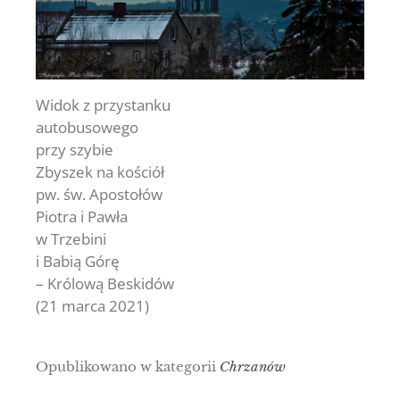
Widok z przystanku
autobusowego
przy szybie
Zbyszek na kościół
pw. św. Apostołów
Piotra i Pawła
w Trzebini
i Babią Górę
– Królową Beskidów
(21 marca 2021)
Opublikowano w kategorii
Chrzanów