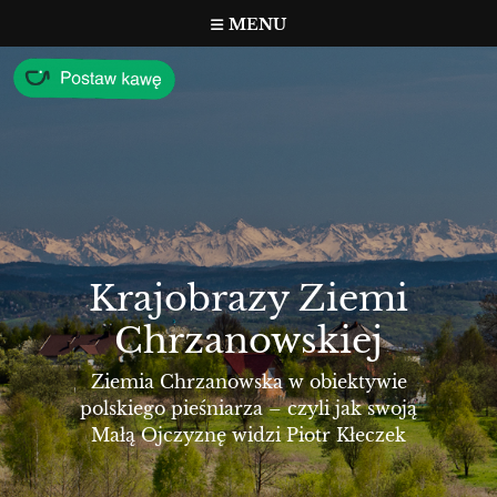
Przejdź
MENU
do
treści
Krajobrazy Ziemi
Chrzanowskiej
Ziemia Chrzanowska w obiektywie
polskiego pieśniarza – czyli jak swoją
Małą Ojczyznę widzi Piotr Kłeczek