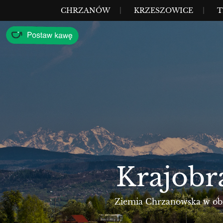
Przejdź
MENU
CHRZANÓW
KRZESZOWICE
T
do
treści
Krajobr
Ziemia Chrzanowska w obie