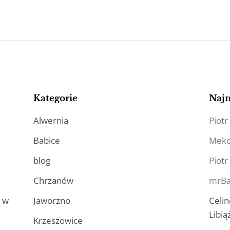
Kategorie
Naj
Alwernia
Piotr
Babice
Mek
blog
Piotr
Chrzanów
mrBa
a w
Jaworzno
Celin
Libią
Krzeszowice