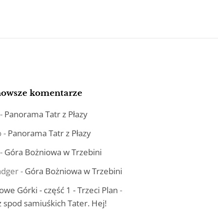
nowsze komentarze
-
Panorama Tatr z Płazy
o
-
Panorama Tatr z Płazy
-
Góra Bożniowa w Trzebini
dger
-
Góra Bożniowa w Trzebini
owe Górki - część 1 - Trzeci Plan
-
ż spod samiuśkich Tater. Hej!