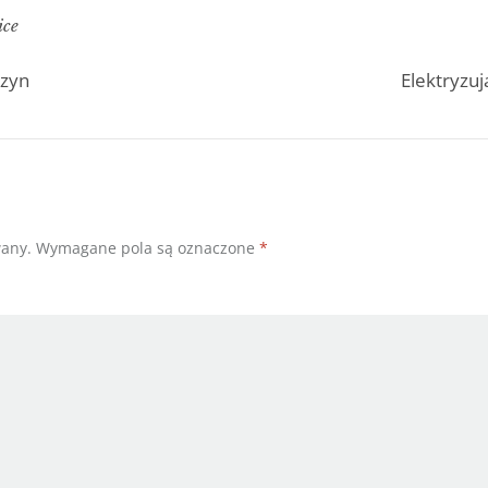
ice
czyn
Elektryzu
wany.
Wymagane pola są oznaczone
*