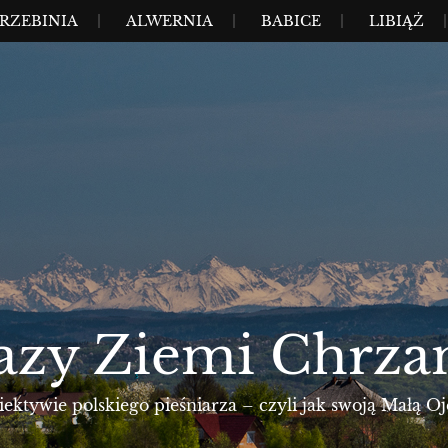
RZEBINIA
ALWERNIA
BABICE
LIBIĄŻ
azy Ziemi Chrza
ktywie polskiego pieśniarza – czyli jak swoją Małą Oj