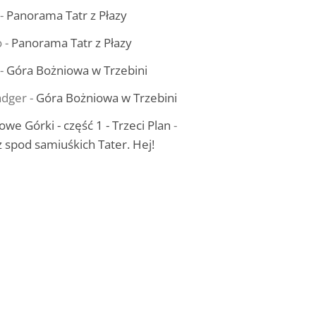
-
Panorama Tatr z Płazy
o
-
Panorama Tatr z Płazy
-
Góra Bożniowa w Trzebini
dger
-
Góra Bożniowa w Trzebini
owe Górki - część 1 - Trzeci Plan
-
ż spod samiuśkich Tater. Hej!