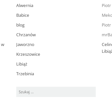
Alwernia
Piotr
Babice
Mek
blog
Piotr
Chrzanów
mrBa
a w
Jaworzno
Celin
Libią
Krzeszowice
Libiąż
Trzebinia
Szukaj: