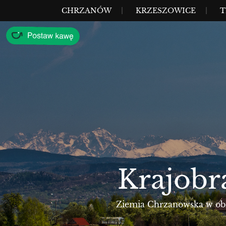
Przejdź
MENU
CHRZANÓW
KRZESZOWICE
T
do
treści
Krajobr
Ziemia Chrzanowska w obie