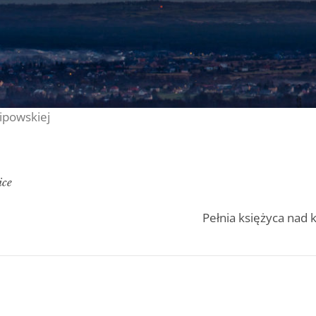
lipowskiej
ice
Pełnia księżyca nad