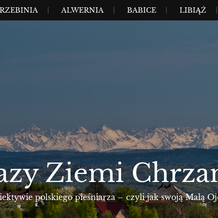
RZEBINIA
ALWERNIA
BABICE
LIBIĄŻ
azy Ziemi Chrza
ktywie polskiego pieśniarza – czyli jak swoją Małą Oj