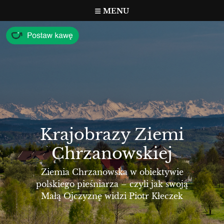
Przejdź
MENU
do
treści
Krajobrazy Ziemi
Chrzanowskiej
Ziemia Chrzanowska w obiektywie
polskiego pieśniarza – czyli jak swoją
Małą Ojczyznę widzi Piotr Kłeczek